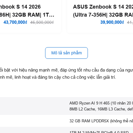
book S 14 2026
ASUS Zenbook S 14 20
-386H| 32GB RAM| 1TB
(Ultra 7-356H| 32GB R
43,700,000₫
SSD)
39,900,000₫
46,500,000₫
41
Mô tả sản phẩm
ổi bật với hiệu năng mạnh mẽ, đáp ứng tốt nhu cầu đa dạng của ng
 mẽ, linh hoạt và đáng tin cậy cho cả công việc lẫn giải trí.
AMD Ryzen AI 9 H 465 (10 nhân 20 l
8MB L2 Cache, 16MB L3 Cache, def
32 GB RAM LPDDR5X (không thể nâ
1TB M.2 NVMe™ PCIe® 4.0 SSD