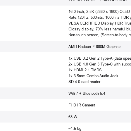
16.0-inch, 2.8K (2880 x 1800) OLED 
Rate:120Hz, 500nits, 1000nits HDR 
VESA CERTIFIED Display HDR True B
Glossy display, 70% less harmful blu
Non-touch screen, (Screen-to-body r
AMD Radeon™ 880M Graphics
1x USB 3.2 Gen 2 Type-A (data spee
2x USB 4.0 Gen 3 Type-C with suppor
1x HDMI 2.1 TMDS
1x 3.5mm Combo Audio Jack
SD 4.0 card reader
Wifi 7 + Bluetooth 5.4
FHD IR Camera
68 W
~1.5 kg