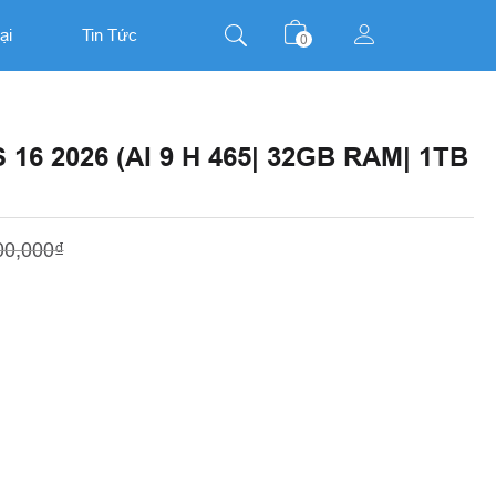
ại
Tin Tức
0
16 2026 (AI 9 H 465| 32GB RAM| 1TB
00,000₫