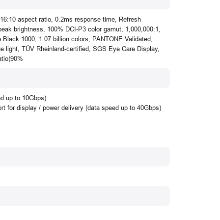
16:10 aspect ratio, 0.2ms response time, Refresh
peak brightness, 100% DCI-P3 color gamut, 1,000,000:1,
lack 1000, 1.07 billion colors, PANTONE Validated,
e light, TÜV Rheinland-certified, SGS Eye Care Display,
atio)90%
d up to 10Gbps)
t for display / power delivery (data speed up to 40Gbps)