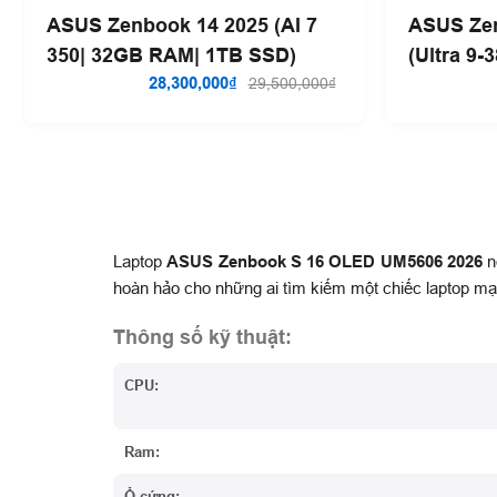
ASUS Zenbook 14 2025 (AI 7
ASUS Zen
350| 32GB RAM| 1TB SSD)
(Ultra 9
28,300,000₫
SSD)
29,500,000₫
Laptop
ASUS Zenbook S 16 OLED UM5606 2026
n
hoàn hảo cho những ai tìm kiếm một chiếc laptop mạnh
Thông số kỹ thuật:
CPU:
Ram:
Ổ cứng: