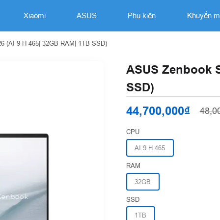
Xiaomi
ASUS
Phụ kiện
Khuyến m
6 (AI 9 H 465| 32GB RAM| 1TB SSD)
ASUS Zenbook S 
SSD)
44,700,000₫
48,0
CPU
AI 9 H 465
RAM
32GB
SSD
1TB