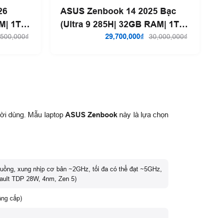
26
ASUS Zenbook 14 2025 Bạc
AM| 1TB
(Ultra 9 285H| 32GB RAM| 1TB
SSD)
29,700,000₫
,500,000₫
30,000,000₫
ười dùng. Mẫu laptop
ASUS Zenbook
này là lựa chọn
uồng, xung nhịp cơ bản ~2GHz, tối đa có thể đạt ~5GHz,
ault TDP 28W, 4nm, Zen 5)
ng cấp)