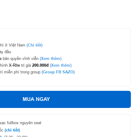
phí ở Việt Nam
(Chi tiết)
ày đầu
e
bản quyền vĩnh viễn
(Xem thêm)
 hình
X-Rite
trị giá
200.000đ
(Xem thêm)
i miễn phí trong group
(Group FB SAZO)
MUA NGAY
ạc fullbox nguyên seal
uốc
(chi tiết)