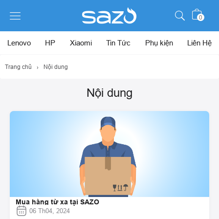
0
Lenovo
HP
Xiaomi
Tin Tức
Phụ kiện
Liên Hệ
Trang chủ
›
Nội dung
Nội dung
Mua hàng từ xa tại SAZO
06 Th04, 2024