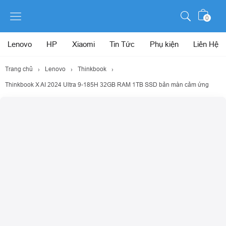
0
Lenovo
HP
Xiaomi
Tin Tức
Phụ kiện
Liên Hệ
Trang chủ
›
Lenovo
›
Thinkbook
›
Thinkbook X AI 2024 Ultra 9-185H 32GB RAM 1TB SSD bản màn cảm ứng