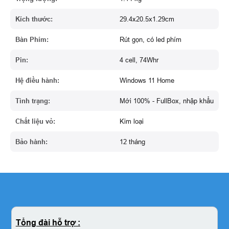
Kích thước:
29.4x20.5x1.29cm
Bàn Phím:
Rút gọn, có led phím
Pin:
4 cell, 74Whr
Hệ điều hành:
Windows 11 Home
Tình trạng:
Mới 100% - FullBox, nhập khẩu
Chất liệu vỏ:
Kim loại
Bảo hành:
12 tháng
Tổng đài hỗ trợ :