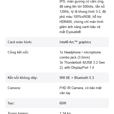
IPS, màn gương có cảm ứng,
độ sáng lên tới 500nits, tần số
120Hz, tỷ lệ khung hình 3:2, độ
phủ màu 100%sRGB, hỗ trợ
HDR400, chứng chỉ màn hình
giảm ánh sáng xanh bảo vệ
mắt Eyesafe®
Card màn hình:
Intel® Arc™ graphics
Cổng kết nối:
1x Headphone / microphone
combo jack (3.5mm)
3x Thunderbolt 4(USB 3.2 Gen
2), with DisplayPort 1.4
Kết nối không dây:
Wifi 6E + Bluetooth 5.3
Camera:
FHD IR Camera, có bảo mật
vân tay
Sạc:
65W
Trọng lượng:
1.14 kg