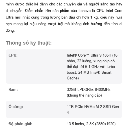
minh được thiết kế dành cho các chuyên gia và người sáng tạo hay
di chuyển. Điểm nhấn trên sản phẩm của Lenovo là CPU Intel Core
Ultra mới nhất cùng trọng lượng ban đầu chỉ hơn 1 kg, điều này hứa
hẹn mang lại hiệu năng vượt trội mà không ảnh hưởng đến tính di
động.
Thông số kỹ thuật:
CPU:
Intel® Core™ Ultra 9 185H (16
nhân, 22 luồng, xung nhịp có
thể đạt tới 5.1 GHz với turbo
boost, 24 MB Intel® Smart
Cache)
Ram:
32GB LPDDR5x 8400MHz
(không thể nâng cấp)
Ổ cứng:
1TB PCIe NVMe M.2 SSD Gen
4
Độ phân giải:
13.5 inchs, 2.8K (2880x1920),