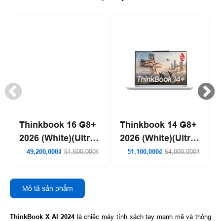
Thinkbook 16 G8+
Thinkbook 14 G8+
2026 (White)(Ultra
2026 (White)(Ultra
X9-388H| 32GB
X9-388H| 32GB
49,200,000₫
51,500,000₫
51,100,000₫
54,000,000₫
RAM| 1TB SSD)
RAM| 1TB SSD)
Mô tả sản phẩm
ThinkBook X AI 2024
là chiếc máy tính xách tay mạnh mẽ và thông