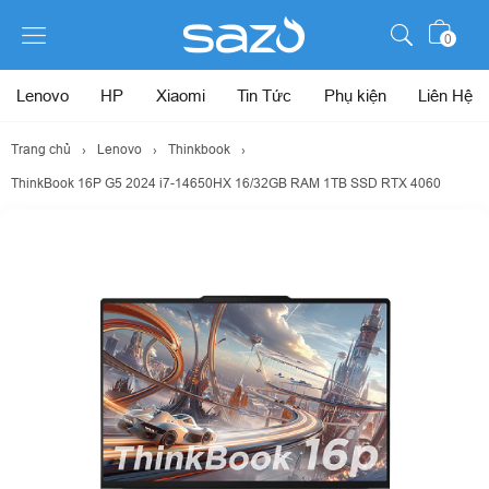
0
Lenovo
HP
Xiaomi
Tin Tức
Phụ kiện
Liên Hệ
Trang chủ
›
Lenovo
›
Thinkbook
›
ThinkBook 16P G5 2024 i7-14650HX 16/32GB RAM 1TB SSD RTX 4060