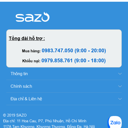
Tổng đài hỗ trợ :
0983.747.050 (9:00 - 20:00)
Mua hàng:
0979.858.761 (9:00 - 18:00)
Khiếu nại:
Thông tin
Chính sách
Địa chỉ & Liên hệ
© 2019 SAZO
Địa chỉ: 11 Hoa Cau, P7, Phú Nhuận, Hồ Chí Minh
117A Tam Khương, Khương Thượng, Đống Đa, Hà Nội