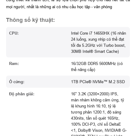
mọi người, nhất là những ai có nhu cầu học tập - văn phòng
Thông số kỹ thuật:
CPU:
Intel Core i7 14650HX (16 nhân
24 luồng, xung nhịp có thể đạt
tối đa 5.2GHz với Turbo boost,
30MB Intel® Smart Cache)
Ram:
16/32GB DDR5 5600MHz (có
thể nâng cấp)
Ổ cứng:
1TB PCIe® NVMe™ M.2 SSD
Độ phân giải:
16" 3.2K (3200×2000) IPS,
màn nhám không cảm ứng, tỷ
lệ khung hình 16:10, tỷ lệ
tương phản 1200:1, độ sáng
430nits, tần số quét 165Hz,
100% DCI-P3, chỉ số DeltaE
<1, Dolby® Vison, NVIDIA® G-