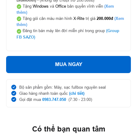
Bluetooth)
- (
không lấy chuột trừ 200.000đ
)
Tặng
Windows
và
Office
bản quyền vĩnh viễn
(Xem
thêm)
Tặng gói cân màu màn hình
X-Rite
trị giá
200.000đ
(Xem
thêm)
Đăng tin bán máy lên đời miễn phí trong group
(Group
FB SAZO)
MUA NGAY
Bộ sản phẩm gồm: Máy, sạc fullbox nguyên seal
Giao hàng nhanh toàn quốc
(chi tiết)
Gọi đặt mua
0983.747.050
(7:30 - 23:00)
Có thể bạn quan tâm