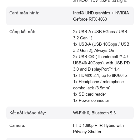
SYNC®, TÜV Low Blue Light.
Card màn hình:
Intel® UHD graphics + NVIDIA
Geforce RTX 4060
Cổng kết nối:
2x USB-A (USB 5Gbps / USB
3.2 Gen 1)
1x USB-A (USB 10Gbps / USB
3.2 Gen 2), Always On
2x USB-C® (Thunderbolt™ 4 /
USB4® 40Gbps), with USB PD
3.0 and DisplayPort™ 1.4
1x HDMI® 2.1, up to 8K/60Hz
1x Headphone / microphone
combo jack (3.5mm)
1x SD card reader
1x Power connector
Kết nối không dây:
Wi-Fi® 6, Bluetooth 5.3
Camera:
FHD 1080p + IR Hybrid with
Privacy Shutter