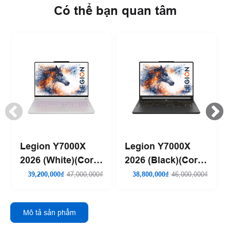
Có thể bạn quan tâm
Legion Y7000X
Legion Y7000X
2026 (White)(Core
2026 (Black)(Core
7-245HX| 16GB
7-245HX| 16GB
39,200,000₫
47,000,000₫
38,800,000₫
46,000,000₫
RAM| 512GB SSD|
RAM| 512GB SSD|
RTX 5060)
RTX 5060)
Mô tả sản phẩm