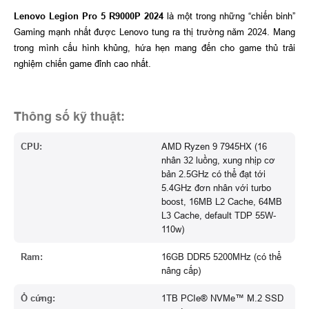
Lenovo Legion Pro 5 R9000P 2024
là một trong những “chiến binh”
Gaming mạnh nhất được Lenovo tung ra thị trường năm 2024. Mang
trong mình cấu hình khủng, hứa hẹn mang đến cho game thủ trải
nghiệm chiến game đỉnh cao nhất.
Thông số kỹ thuật:
CPU:
AMD Ryzen 9 7945HX (16
nhân 32 luồng, xung nhịp cơ
bản 2.5GHz có thể đạt tới
5.4GHz đơn nhân với turbo
boost, 16MB L2 Cache, 64MB
L3 Cache, default TDP 55W-
110w)
Ram:
16GB DDR5 5200MHz (có thể
nâng cấp)
Ổ cứng:
1TB PCIe® NVMe™ M.2 SSD