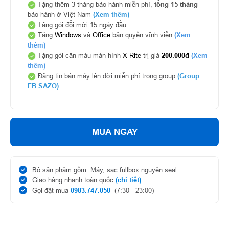
Tặng thêm 3 tháng bảo hành miễn phí,
tổng 15 tháng
bảo hành ở Việt Nam
(Xem thêm)
Tặng gói đổi mới 15 ngày đầu
Tặng
Windows
và
Office
bản quyền vĩnh viễn
(Xem
thêm)
Tặng gói cân màu màn hình
X-Rite
trị giá
200.000đ
(Xem
thêm)
Đăng tin bán máy lên đời miễn phí trong group
(Group
FB SAZO)
MUA NGAY
Bộ sản phẩm gồm: Máy, sạc fullbox nguyên seal
Giao hàng nhanh toàn quốc
(chi tiết)
Gọi đặt mua
0983.747.050
(7:30 - 23:00)