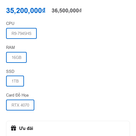
35,200,000₫
36,500,000₫
CPU
R9-7945HS
RAM
16GB
SSD
1TB
Card Đồ Họa
RTX 4070
Ưu đãi