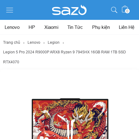
0
Lenovo
HP
Xiaomi
Tin Tức
Phụ kiện
Liên Hệ
Trang chủ
›
Lenovo
›
Legion
›
Legion 5 Pro 2024 R9000P ARX8 Ryzen 9 7945HX 16GB RAM 1TB SSD
RTX4070