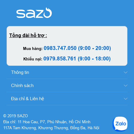
Tổng đài hỗ trợ :
0983.747.050 (9:00 - 20:00)
Mua hàng:
0979.858.761 (9:00 - 18:00)
Khiếu nại:
Thông tin
Chính sách
Địa chỉ & Liên hệ
© 2019 SAZO
Địa chỉ: 11 Hoa Cau, P7, Phú Nhuận, Hồ Chí Minh
117A Tam Khương, Khương Thượng, Đống Đa, Hà Nội