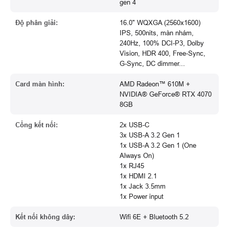
gen 4
Độ phân giải:
16.0" WQXGA (2560x1600)
IPS, 500nits, màn nhám,
240Hz, 100% DCI-P3, Dolby
Vision, HDR 400, Free-Sync,
G-Sync, DC dimmer...
Card màn hình:
AMD Radeon™ 610M +
NVIDIA® GeForce® RTX 4070
8GB
Cổng kết nối:
2x USB-C
3x USB-A 3.2 Gen 1
1x USB-A 3.2 Gen 1 (One
Always On)
1x RJ45
1x HDMI 2.1
1x Jack 3.5mm
1x Power input
Kết nối không dây:
Wifi 6E + Bluetooth 5.2